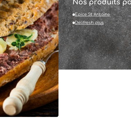
Nos produits po
Epice St Antoine
Delifresh plus