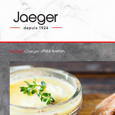
Pâté breton
Accueil
>
Jaeger
>