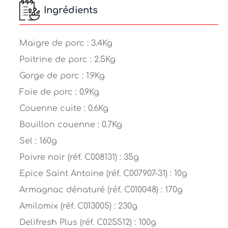
Ingrédients
Maigre de porc : 3.4Kg
Poitrine de porc : 2.5Kg
Gorge de porc : 1.9Kg
Foie de porc : 0.9Kg
Couenne cuite : 0.6Kg
Bouillon couenne : 0.7Kg
Sel : 160g
Poivre noir (réf. C008131) : 35g
Epice Saint Antoine (réf. C007907-31) : 10g
Armagnac dénaturé (réf. C010048) : 170g
Amilomix (réf. C013005) : 230g
Delifresh Plus (réf. C025512) : 100g