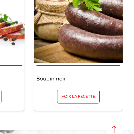
Boudin noir
VOIR LA RECETTE
REVENIR