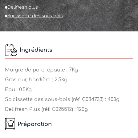
Delifresh plus
So'cissette des sous bois
Ingrédients
Maigre de porc, épaule : 7Kg
Gras dur, bardière : 2.5Kg
Eau : 0.5Kg
So’cissette des sous-bois (réf. C034733) : 400g
Delifresh Plus (réf. C025512) : 120g
Préparation