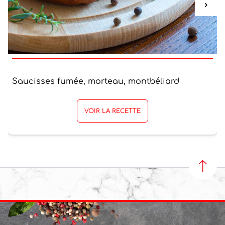
Saucisses fumée, morteau, montbéliard
VOIR LA RECETTE
REVEN