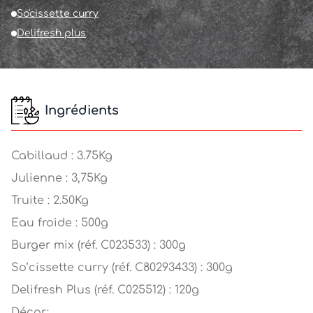
So'cissette curry
Delifresh plus
Ingrédients
Cabillaud : 3.75Kg
Julienne : 3,75Kg
Truite : 2.50Kg
Eau froide : 500g
Burger mix (réf. C023533) : 300g
So’cissette curry (réf. C80293433) : 300g
Delifresh Plus (réf. C025512) : 120g
Décor: