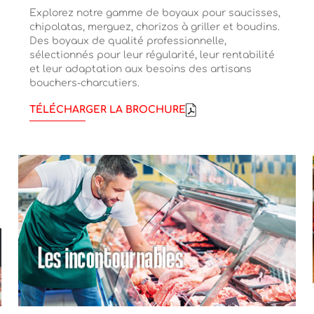
Explorez notre gamme de boyaux pour saucisses,
chipolatas, merguez, chorizos à griller et boudins.
Des boyaux de qualité professionnelle,
sélectionnés pour leur régularité, leur rentabilité
et leur adaptation aux besoins des artisans
bouchers-charcutiers.
TÉLÉCHARGER LA BROCHURE