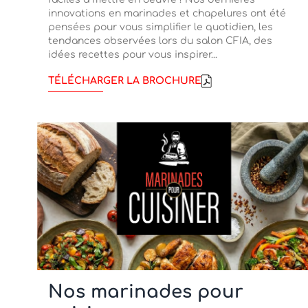
innovations en marinades et chapelures ont été
pensées pour vous simplifier le quotidien, les
tendances observées lors du salon CFIA, des
idées recettes pour vous inspirer...
TÉLÉCHARGER LA BROCHURE
Nos marinades pour