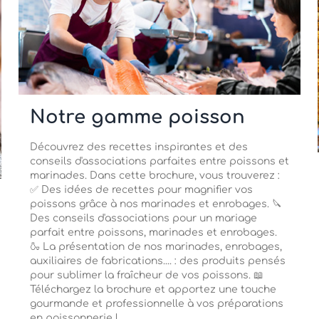
Notre gamme poisson
Découvrez des recettes inspirantes et des
conseils d'associations parfaites entre poissons et
marinades. Dans cette brochure, vous trouverez :
✅ Des idées de recettes pour magnifier vos
poissons grâce à nos marinades et enrobages. 🔪
Des conseils d'associations pour un mariage
parfait entre poissons, marinades et enrobages.
🍶 La présentation de nos marinades, enrobages,
auxiliaires de fabrications.... : des produits pensés
pour sublimer la fraîcheur de vos poissons. 📖
Téléchargez la brochure et apportez une touche
gourmande et professionnelle à vos préparations
en poissonnerie !