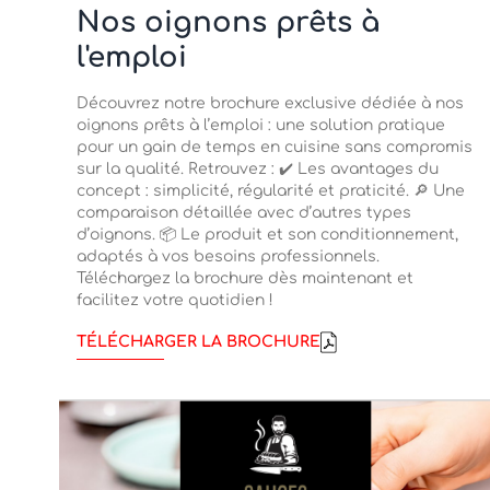
Nos oignons prêts à
l'emploi
Découvrez notre brochure exclusive dédiée à nos
oignons prêts à l’emploi : une solution pratique
pour un gain de temps en cuisine sans compromis
sur la qualité. Retrouvez : ✔️ Les avantages du
concept : simplicité, régularité et praticité. 🔎 Une
comparaison détaillée avec d’autres types
d’oignons. 📦 Le produit et son conditionnement,
adaptés à vos besoins professionnels.
Téléchargez la brochure dès maintenant et
facilitez votre quotidien !
TÉLÉCHARGER LA BROCHURE