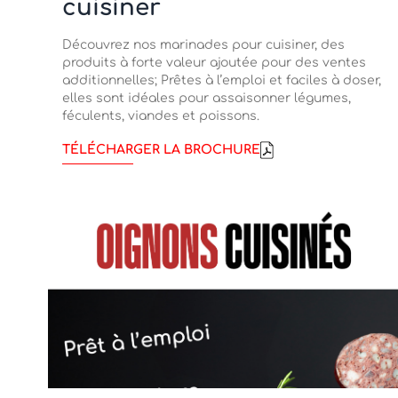
cuisiner
Découvrez nos marinades pour cuisiner, des
produits à forte valeur ajoutée pour des ventes
additionnelles; Prêtes à l’emploi et faciles à doser,
elles sont idéales pour assaisonner légumes,
féculents, viandes et poissons.
TÉLÉCHARGER LA BROCHURE