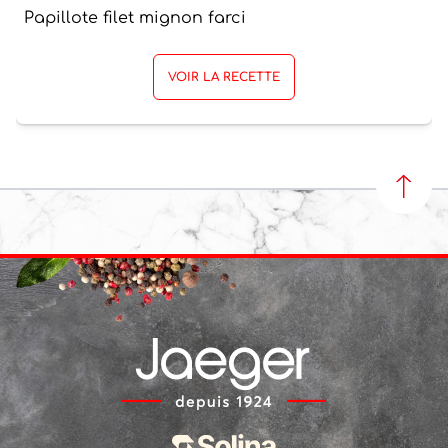
Papillote filet mignon farci
VOIR LA RECETTE
REVEN