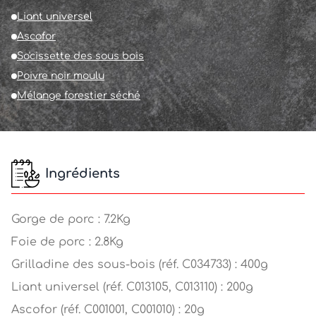
Liant universel
Ascofor
So'cissette des sous bois
Poivre noir moulu
Mélange forestier séché
Ingrédients
Gorge de porc : 7.2Kg
Foie de porc : 2.8Kg
Grilladine des sous-bois (réf. C034733) : 400g
Liant universel (réf. C013105, C013110) : 200g
Ascofor (réf. C001001, C001010) : 20g