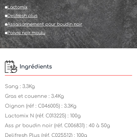
Lactomix
Delifresh plus
Assaisonnement pour boudin noir
Poivre noir moulu
Ingrédients
Sang : 3.3Kg
Gras et couenne : 3.4Kg
Oignon (réf : C046005) : 3.3Kg
Lactomix N (réf. C013225) : 100g
Ass pr boudin noir (réf. C006831) : 40 à 50g
Delifresh Plus (réf. C025512) : 100g