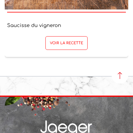
Saucisse du vigneron
VOIR LA RECETTE
REVEN