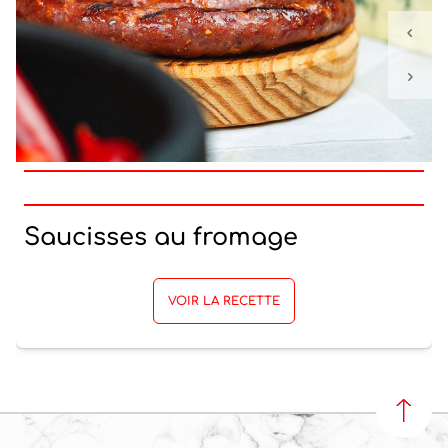
Saucisses au fromage
VOIR LA RECETTE
REVEN