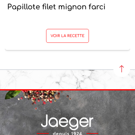
Papillote filet mignon farci
VOIR LA RECETTE
REVEN