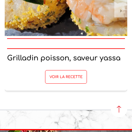
Grilladin poisson, saveur yassa
VOIR LA RECETTE
REVEN