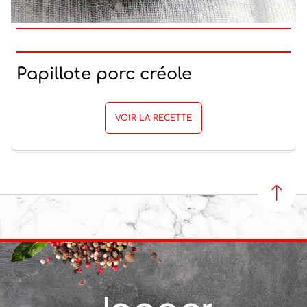
Papillote porc créole
VOIR LA RECETTE
REVEN