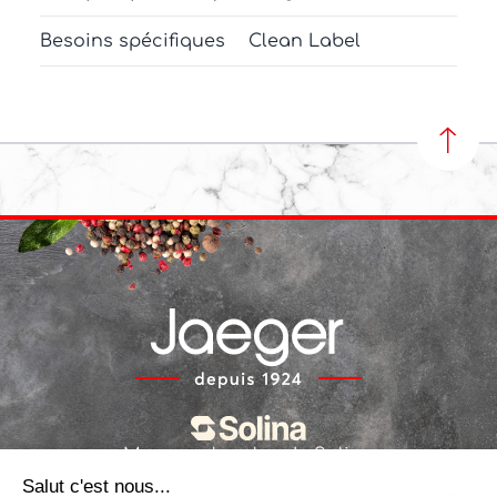
Besoins spécifiques
Clean Label
REVEN
Marques locales de Solina